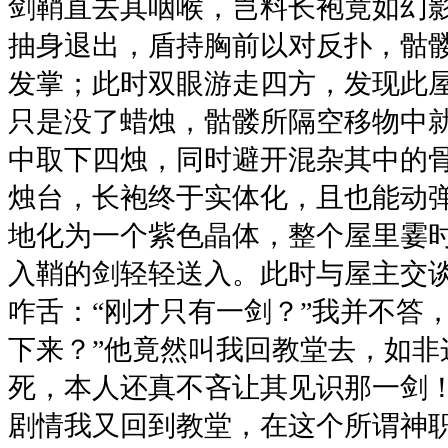
剑鞘直去其咽喉，岂料长袍竟如幻
抽身退出，盾持胸前以对反扑，骷
发掌；此时双眼游走四方，发现此
只是没了蜡烛，骷髅所隔空移物中
中取下四烛，同时避开混杂其中的
烛台，长袍终于实体化，且也能动
地化为一个紫色晶体，整个屋里霎时
入鞘的剑轻轻送入。此时与屋主交
咋舌：“刚才只有一剑？”我并不答
下来？”他竟然叫我回教堂去，如非
死，本人还真不吝让其见识那一剑
剧情我又回到教堂，在这个所谓神