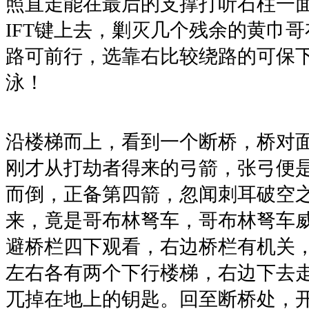
照直走能在最后的支撑打听石柱一面
IFT键上去，剿灭几个残余的黄巾
路可前行，选靠右比较绕路的可保
泳！
沿楼梯而上，看到一个断桥，桥对
刚才从打劫者得来的弓箭，张弓便
而倒，正备第四箭，忽闻刺耳破空
来，竟是哥布林弩车，哥布林弩车
避桥栏四下观看，右边桥栏有机关
左右各有两个下行楼梯，右边下去
兀掉在地上的钥匙。回至断桥处，