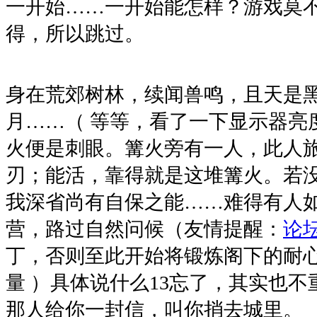
一开始……一开始能怎样？游戏莫
得，所以跳过。
身在荒郊树林，续闻兽鸣，且天是
月……（ 等等，看了一下显示器亮
火便是刺眼。篝火旁有一人，此人
刃；能活，靠得就是这堆篝火。若
我深省尚有自保之能……难得有人
营，路过自然问候（友情提醒：
论
丁，否则至此开始将锻炼阁下的耐
量 ）具体说什么13忘了，其实也
那人给你一封信，叫你捎去城里。