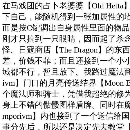
在马戏团的占卜老婆婆【Old Het
下自己，能随机得到一张加属性的
而是按C键调出自身属性里面的物品
刚才只搞到一只眼睛，因而起了杀
怪。日寇商店【The Dragon】的
差，价钱不菲；而且还接到一个小
城都不行，暂且放下。我路过魔法商店【Th
ivm】门口的月亮传送结界【Moon B
个魔法师和骑士，凭借我超绝的修
身上不错的骷髅图样盾牌。同时在魔法商店
mporivm】内也接到了一个送信
事分先后，所以还是决定先去教堂【Temple