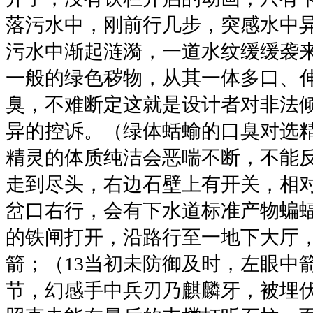
落污水中，刚前行几步，突感水中
污水中渐起涟漪，一道水纹缓缓袭
一般的绿色秽物，从其一体多口、
臭，不难断定这就是设计者对非法
异的控诉。（绿体蛞蝓的口臭对选
精灵的体质纯洁会恶喘不断，不能
走到尽头，右边石壁上有开关，相
岔口右行，会有下水道标准产物蝙
的铁闸打开，沿路行至一地下大厅
箭；（13当初未防御及时，左眼中
节，幻感手中兵刃乃麒麟牙，被埋