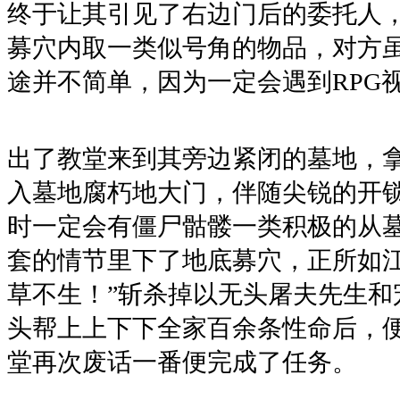
终于让其引见了右边门后的委托人
募穴内取一类似号角的物品，对方虽
途并不简单，因为一定会遇到RPG视
出了教堂来到其旁边紧闭的墓地，
入墓地腐朽地大门，伴随尖锐的开
时一定会有僵尸骷髅一类积极的从
套的情节里下了地底募穴，正所如江
草不生！”斩杀掉以无头屠夫先生和
头帮上上下下全家百余条性命后，便
堂再次废话一番便完成了任务。