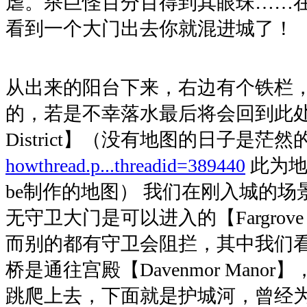
虐。杀巨怪百分百得到其眼珠……
看到一个大门出去你就混进城了！
从出来的阳台下来，右边有个铁栏
的，若是不幸落水最后将会回到此处。这
District】（没有地图的日子是茫然
howthread.p...threadid=389440
此为地
be制作的地图） 我们在刚入城的
无守卫大门是可以进入的【Fargrove T
而别的都有守卫会阻拦，其中我们
桥是通往宫殿【Davenmor Mano
跳爬上去，下面就是护城河，曾经