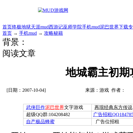
首页
终极地狱
天涯mud
西游记
巫师学院
手机mud
泥巴世界
下载专
首页
→
手机mud
→
攻略秘籍
背景：
阅读文章
地城霸主初期
[日期：2007-10-04]
来源：游戏 作者：
武侠巨作
泥巴世界
文字游戏
再现经典东方传说
超级QQ群:104208482
广告招租QQ184785
自产极品蜂蜜
广告位招租