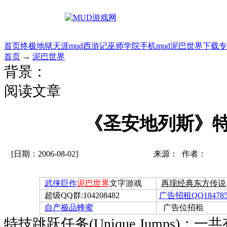
首页
终极地狱
天涯mud
西游记
巫师学院
手机mud
泥巴世界
下载专
首页
→
泥巴世界
背景：
阅读文章
《圣安地列斯》
[日期：2006-08-02]
来源： 作者：
武侠巨作
泥巴世界
文字游戏
再现经典东方传说
超级QQ群:104208482
广告招租QQ184785
自产极品蜂蜜
广告位招租
特技跳跃任务(Unique Jumps)：